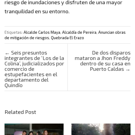
riesgo de inundaciones y disfruten de una mayor
tranquilidad en su entorno.
Etiquetas:
Alcalde Carlos Maya
,
Alcaldía de Pereira
,
Anuncian obras
de mitigación de riesgos
,
Quebrada El Erazo
Post navigation
←
Seis presuntos
De dos disparos
integrantes de ‘Los de la
mataron a Jhon Freddy
Colina’, judicializados por
dentro de su casa en
comercio de
Puerto Caldas
→
estupefacientes en el
departamento del
Quindío
Related Post