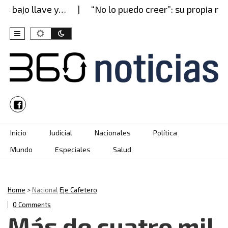
bajo llave y…
“No lo puedo creer”: su propia madr
Skip to content
Inicio
Judicial
Nacionales
Política
Mundo
Especiales
Salud
Home
>
Nacional
Eje Cafetero
0 Comments
Más de cuatro mil