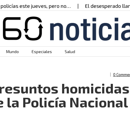
icías este jueves, pero no…
El desesperado llamad
Mundo
Especiales
Salud
0 Comme
 presuntos homicidas
e la Policía Nacional