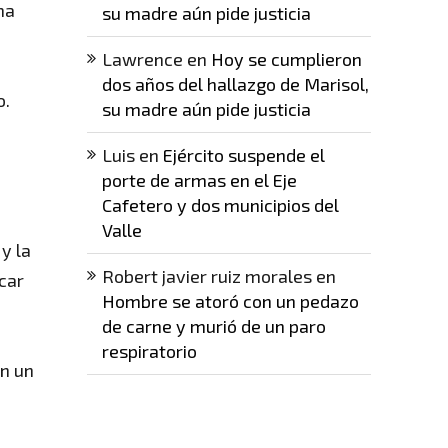
ma
su madre aún pide justicia
Lawrence
en
Hoy se cumplieron
dos años del hallazgo de Marisol,
o.
su madre aún pide justicia
Luis
en
Ejército suspende el
porte de armas en el Eje
Cafetero y dos municipios del
Valle
 y la
Robert javier ruiz morales
en
car
Hombre se atoró con un pedazo
de carne y murió de un paro
respiratorio
an un