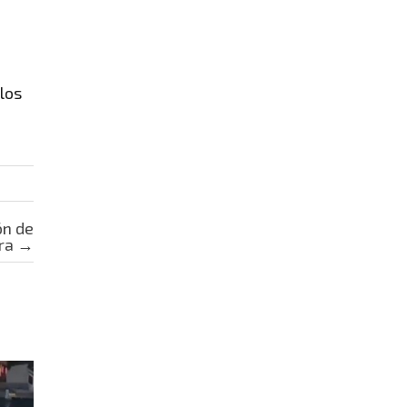
 los
ón de
ira
→