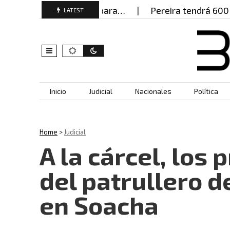
o documentos falsos para…
Pereira tendrá 600 pol
LATEST
Skip to content
Inicio
Judicial
Nacionales
Política
Home
>
Judicial
A la cárcel, los
del patrullero d
en Soacha