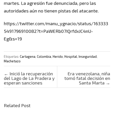
martes. La agresión fue denunciada, pero las
autoridades aún no tienen pistas del atacante.
https://twitter.com/manu_ygnacio/status/163333
5491796910082?t=PaWERb07IQrfdxJC4nU-
Eg&s=19
Etiquetas:
Cartagena
,
Colombia
,
Herido
,
Hospital
,
Inseguridad
,
Machetazo
Post navigation
←
Inició la recuperación
Era venezolana, niña
del Lago de La Pradera y
tomó fatal decisión en
esperan sanciones
Santa Marta
→
Related Post