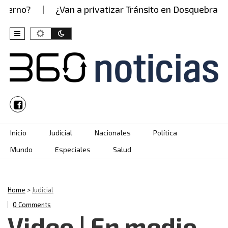
ierno?
¿Van a privatizar Tránsito en Dosquebradas
Skip to content
Inicio
Judicial
Nacionales
Política
Mundo
Especiales
Salud
Home
>
Judicial
0 Comments
Video | En medio