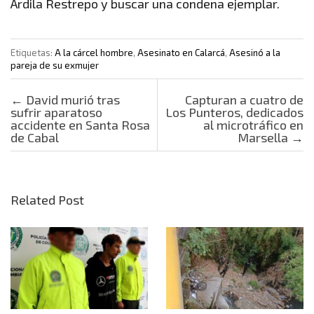
Ardila Restrepo y buscar una condena ejemplar.
Etiquetas:
A la cárcel hombre
,
Asesinato en Calarcá
,
Asesinó a la
pareja de su exmujer
Post navigation
←
David murió tras
Capturan a cuatro de
sufrir aparatoso
Los Punteros, dedicados
accidente en Santa Rosa
al microtráfico en
de Cabal
Marsella
→
Related Post