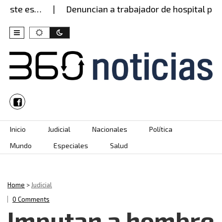
este es…
Denuncian a trabajador de hospital por 
Skip to content
Inicio
Judicial
Nacionales
Política
Mundo
Especiales
Salud
Home
>
Judicial
0 Comments
Imputan a hombre