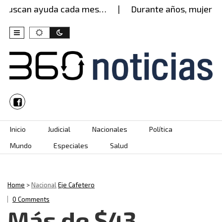
uscan ayuda cada mes…
Durante años, mujer aguan
Skip to content
Inicio
Judicial
Nacionales
Política
Mundo
Especiales
Salud
Home
>
Nacional
Eje Cafetero
0 Comments
Más de $43