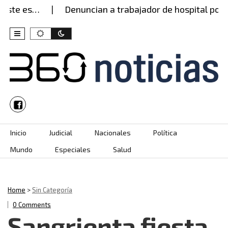
te es…
Denuncian a trabajador de hospital por pr
Skip to content
Inicio
Judicial
Nacionales
Política
Mundo
Especiales
Salud
Home
>
Sin Categoría
0 Comments
Sangrienta fiesta