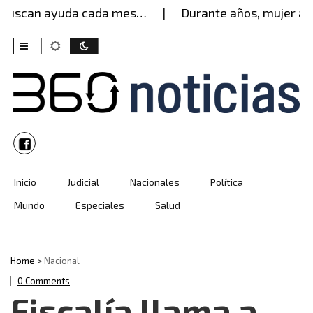
scan ayuda cada mes…
Durante años, mujer aguant
Skip to content
Inicio
Judicial
Nacionales
Política
Mundo
Especiales
Salud
Home
>
Nacional
0 Comments
Fiscalía llama a