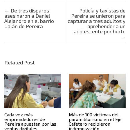
Post navigation
←
De tres disparos
Policía y taxistas de
asesinaron a Daniel
Pereira se unieron para
Alejandro en el barrio
capturar a tres adultos y
Galán de Pereira
aprehender a un
adolescente por hurto
→
Related Post
Cada vez más
Más de 100 víctimas del
emprendedores de
paramilitarismo en el Eje
Pereira apuestan por las
Cafetero recibieron
ventas digitales
indemnización