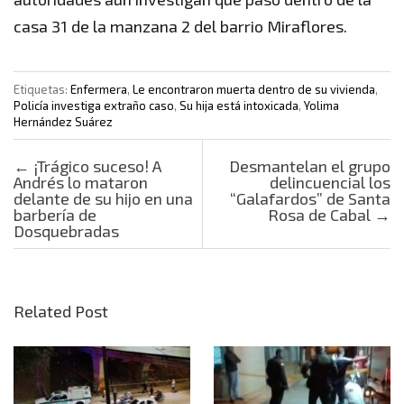
casa 31 de la manzana 2 del barrio Miraflores.
Etiquetas:
Enfermera
,
Le encontraron muerta dentro de su vivienda
,
Policía investiga extraño caso
,
Su hija está intoxicada
,
Yolima
Hernández Suárez
Post navigation
←
¡Trágico suceso! A
Desmantelan el grupo
Andrés lo mataron
delincuencial los
delante de su hijo en una
“Galafardos” de Santa
barbería de
Rosa de Cabal
→
Dosquebradas
Related Post