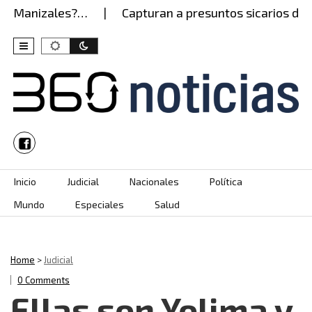
n Manizales?…
Capturan a presuntos sicarios del Ej
Skip to content
Inicio
Judicial
Nacionales
Política
Mundo
Especiales
Salud
Home
>
Judicial
0 Comments
Ellas son Yolima y