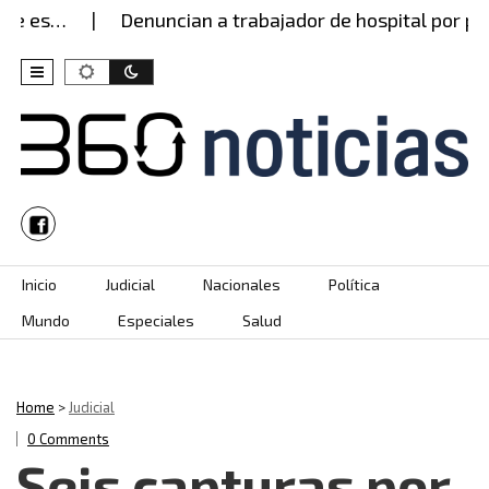
…
Denuncian a trabajador de hospital por presunt
Skip to content
Inicio
Judicial
Nacionales
Política
Mundo
Especiales
Salud
Home
>
Judicial
0 Comments
Seis capturas por