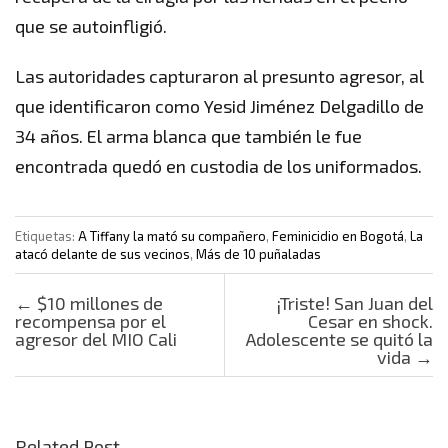
que se autoinfligió.
Las autoridades capturaron al presunto agresor, al
que identificaron como Yesid Jiménez Delgadillo de
34 años. El arma blanca que también le fue
encontrada quedó en custodia de los uniformados.
Etiquetas:
A Tiffany la mató su compañero
,
Feminicidio en Bogotá
,
La
atacó delante de sus vecinos
,
Más de 10 puñaladas
Post navigation
←
$10 millones de
¡Triste! San Juan del
recompensa por el
Cesar en shock.
agresor del MIO Cali
Adolescente se quitó la
vida
→
Related Post