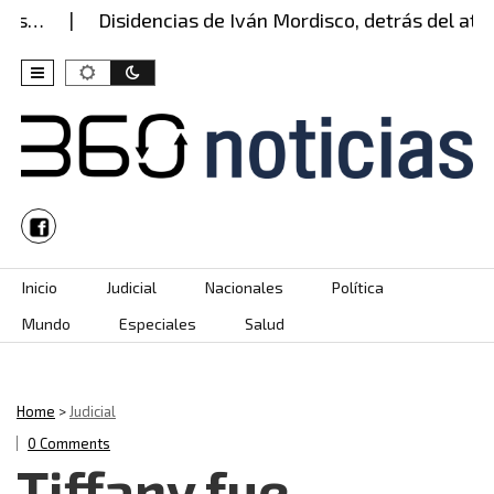
…
Disidencias de Iván Mordisco, detrás del ataque
Skip to content
Inicio
Judicial
Nacionales
Política
Mundo
Especiales
Salud
Home
>
Judicial
0 Comments
Tiffany fue