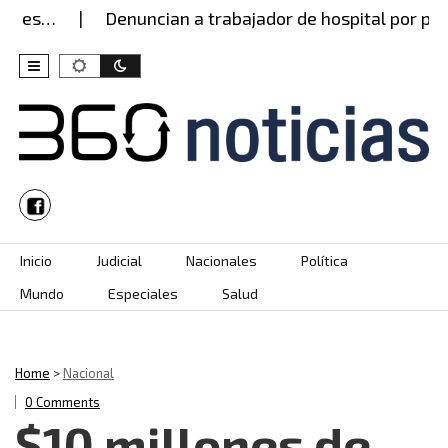
es…
Denuncian a trabajador de hospital por presun
Skip to content
Inicio
Judicial
Nacionales
Política
Mundo
Especiales
Salud
Home
>
Nacional
0 Comments
$10 millones de