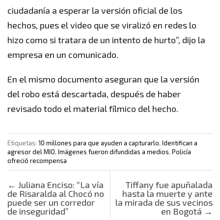
ciudadanía a esperar la versión oficial de los
hechos, pues el video que se viralizó en redes lo
hizo como si tratara de un intento de hurto”, dijo la
empresa en un comunicado.
En el mismo documento aseguran que la versión
del robo está descartada, después de haber
revisado todo el material fílmico del hecho.
Etiquetas:
10 millones para que ayuden a capturarlo
,
Identifican a
agresor del MIO
,
Imágenes fueron difundidas a medios
,
Policía
ofreció recompensa
Post navigation
←
Juliana Enciso: “La vía
Tiffany fue apuñalada
de Risaralda al Chocó no
hasta la muerte y ante
puede ser un corredor
la mirada de sus vecinos
de inseguridad”
en Bogotá
→