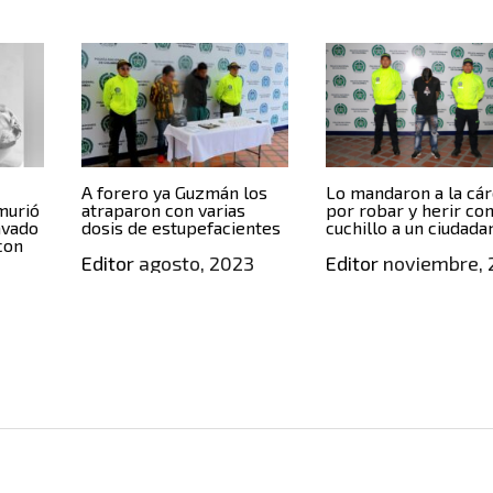
A forero ya Guzmán los
Lo mandaron a la cár
 murió
atraparon con varias
por robar y herir co
avado
dosis de estupefacientes
cuchillo a un ciudada
con
Editor
agosto, 2023
Editor
noviembre, 