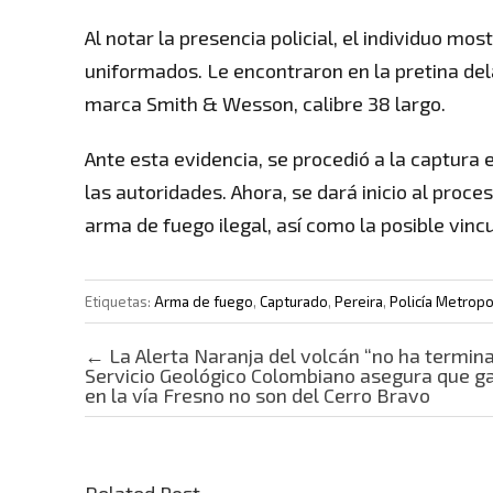
Al notar la presencia policial, el individuo m
uniformados. Le encontraron en la pretina del
marca Smith & Wesson, calibre 38 largo.
Ante esta evidencia, se procedió a la captura 
las autoridades. Ahora, se dará inicio al proce
arma de fuego ilegal, así como la posible vincu
Etiquetas:
Arma de fuego
,
Capturado
,
Pereira
,
Policía Metropo
Post navigation
←
La Alerta Naranja del volcán “no ha termin
Servicio Geológico Colombiano asegura que g
en la vía Fresno no son del Cerro Bravo
Related Post