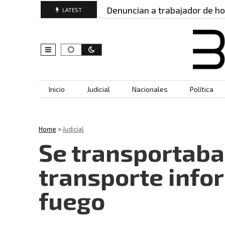
ridos: este es…
Denuncian a trabajador de hospit
LATEST
Skip to content
Inicio
Judicial
Nacionales
Política
Home
>
Judicial
Se transportaba
transporte info
fuego