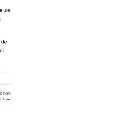
e los
e
 de
el
razos
ron
→