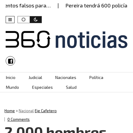
tos falsos para…
Pereira tendrá 600 policías este
Skip to content
Inicio
Judicial
Nacionales
Política
Mundo
Especiales
Salud
Home
>
Nacional
Eje Cafetero
0 Comments
2.000 hombres