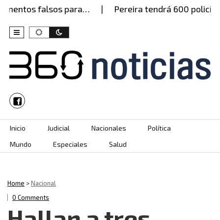
mentos falsos para…
Pereira tendrá 600 policías e
Skip to content
Inicio
Judicial
Nacionales
Política
Mundo
Especiales
Salud
Home
>
Nacional
0 Comments
Hallan a tres