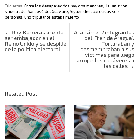
Etiquetas:
Entre los desaparecidos hay dos menores
,
Hallan avión
siniestrado
,
San José del Guaviare
,
Siguen desaparecidas seis
personas
,
Uno tripulante estaba muerto
Post navigation
←
Roy Barreras acepta
A la cárcel 7 integrantes
ser embajador en el
del ‘Tren de Aragua’:
Reino Unido y se despide
Torturaban y
de la política electoral
desmembraban a sus
víctimas para luego
arrojar los cadáveres a
las calles
→
Related Post