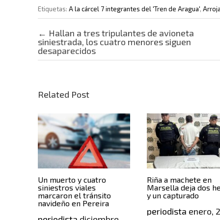
Etiquetas:
A la cárcel 7 integrantes del 'Tren de Aragua'
,
Arroj
Post navigation
←
Hallan a tres tripulantes de avioneta
siniestrada, los cuatro menores siguen
desaparecidos
Related Post
Un muerto y cuatro
Riña a machete en
siniestros viales
Marsella deja dos h
marcaron el tránsito
y un capturado
navideño en Pereira
periodista
enero, 
periodista
diciembre,