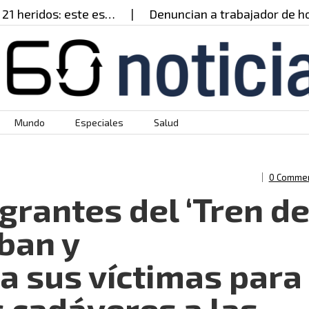
ridos: este es…
Denuncian a trabajador de hospit
Mundo
Especiales
Salud
0 Comme
egrantes del ‘Tren d
ban y
 sus víctimas para
s cadáveres a las