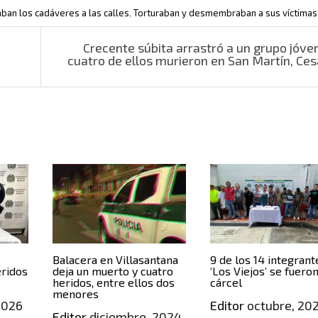
aban los cadáveres a las calles
,
Torturaban y desmembraban a sus víctimas
Crecente súbita arrastró a un grupo jóve
cuatro de ellos murieron en San Martín, Ce
Balacera en Villasantana
9 de los 14 integrant
eridos
deja un muerto y cuatro
‘Los Viejos’ se fueron
heridos, entre ellos dos
cárcel
menores
2026
Editor
octubre, 20
Editor
diciembre, 2024