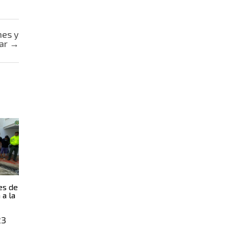
nes y
sar
→
es de
 a la
23