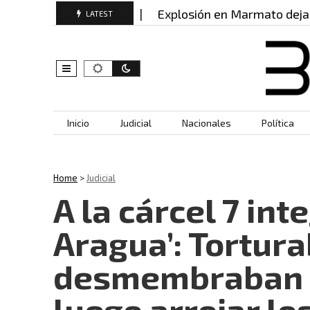
utador del ELN y…
Explosión en Marmato deja 21 he
LATEST
Skip to content
Inicio
Judicial
Nacionales
Política
Home
>
Judicial
A la cárcel 7 int
Aragua’: Tortura
desmembraban a
luego arrojar lo