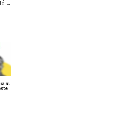
alo
→
ma al
este