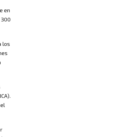
e en
n 300
a los
nes
a
s
ICA).
 el
r