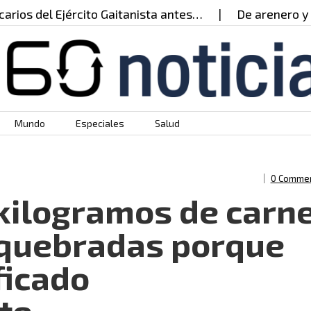
del Ejército Gaitanista antes…
De arenero y cultiv
Mundo
Especiales
Salud
0 Comme
kilogramos de carn
squebradas porque
ficado
te