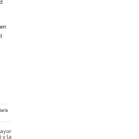
d
 en
l
taría
mayor
 y la