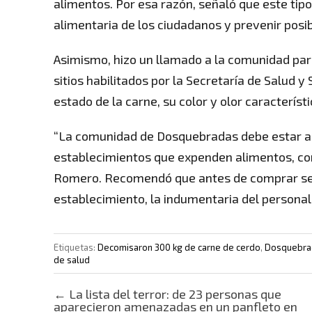
alimentos. Por esa razón, señaló que este tip
alimentaria de los ciudadanos y prevenir posib
Asimismo, hizo un llamado a la comunidad pa
sitios habilitados por la Secretaría de Salud y 
estado de la carne, su color y olor característi
“La comunidad de Dosquebradas debe estar ale
establecimientos que expenden alimentos, con el
Romero. Recomendó que antes de comprar se de
establecimiento, la indumentaria del personal 
Etiquetas:
Decomisaron 300 kg de carne de cerdo
,
Dosquebra
de salud
Post navigation
←
La lista del terror: de 23 personas que
aparecieron amenazadas en un panfleto en