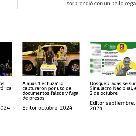
sorprendió con un bello reg
os
A alias ‘Lechuza’ lo
Dosquebradas se su
tórica
capturaron por uso de
Simulacro Nacional, 
documentos falsos y fuga
2 de octubre
de presos
Editor
septiembre,
2024
Editor
octubre, 2024
2024