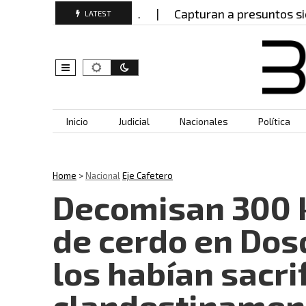
nes en Manizales?…
Capturan a presuntos sicarios 
LATEST
Skip to content
Inicio
Judicial
Nacionales
Política
Home
>
Nacional
Eje Cafetero
Decomisan 300 
de cerdo en Do
los habían sacri
clandestinamen