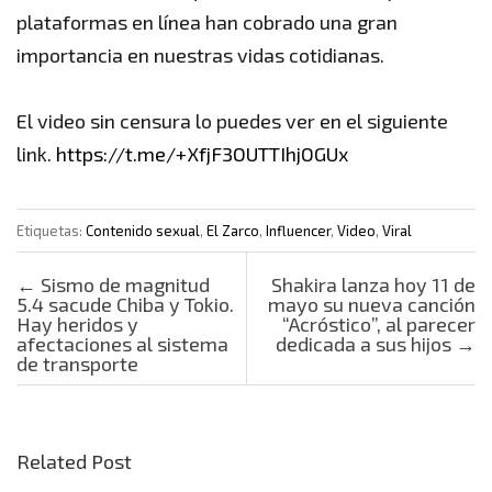
plataformas en línea han cobrado una gran
importancia en nuestras vidas cotidianas.
El video sin censura lo puedes ver en el siguiente
link.
https://t.me/+XfjF3OUTTIhjOGUx
Etiquetas:
Contenido sexual
,
El Zarco
,
Influencer
,
Video
,
Viral
Post navigation
←
Sismo de magnitud
Shakira lanza hoy 11 de
5.4 sacude Chiba y Tokio.
mayo su nueva canción
Hay heridos y
“Acróstico”, al parecer
afectaciones al sistema
dedicada a sus hijos
→
de transporte
Related Post