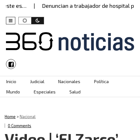
este es…
Denuncian a trabajador de hospital por 
Skip to content
Inicio
Judicial
Nacionales
Política
Mundo
Especiales
Salud
Home
>
Nacional
0 Comments
Video | ‘El Zarco’