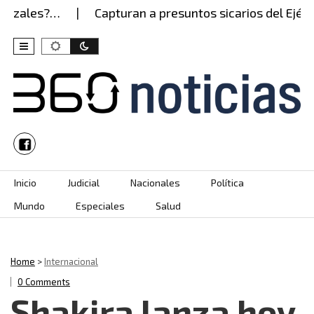
izales?…
Capturan a presuntos sicarios del Ejércit
Skip to content
Inicio
Judicial
Nacionales
Política
Mundo
Especiales
Salud
Home
>
Internacional
0 Comments
Shakira lanza hoy