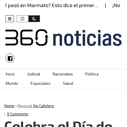
 pasó en Marmato? Esto dice el primer…
¡No entr
Skip to content
Inicio
Judicial
Nacionales
Política
Mundo
Especiales
Salud
Home
>
Nacional
Eje Cafetero
0 Comments
Celebra el Día de