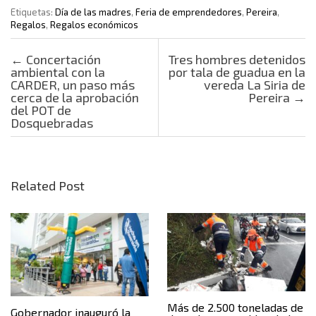
Etiquetas:
Día de las madres
,
Feria de emprendedores
,
Pereira
,
Regalos
,
Regalos económicos
Post navigation
←
Concertación
Tres hombres detenidos
ambiental con la
por tala de guadua en la
CARDER, un paso más
vereda La Siria de
cerca de la aprobación
Pereira
→
del POT de
Dosquebradas
Related Post
Más de 2.500 toneladas de
Gobernador inauguró la