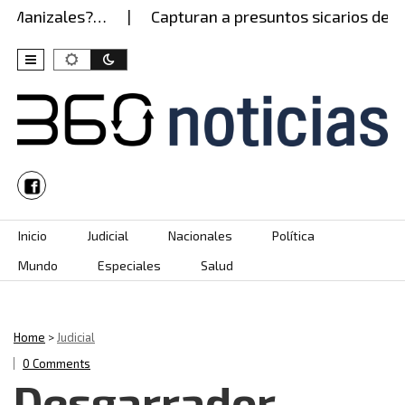
Manizales?…
Capturan a presuntos sicarios del Ejér
Skip to content
Inicio
Judicial
Nacionales
Política
Mundo
Especiales
Salud
Home
>
Judicial
0 Comments
Desgarrador