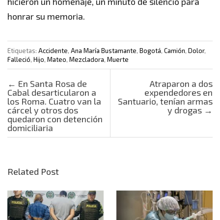
hicieron un homenaje, un minuto de silencio para
honrar su memoria.
Etiquetas:
Accidente
,
Ana María Bustamante
,
Bogotá
,
Camión
,
Dolor
,
Falleció
,
Hijo
,
Mateo
,
Mezcladora
,
Muerte
Post navigation
←
En Santa Rosa de
Atraparon a dos
Cabal desarticularon a
expendedores en
los Roma. Cuatro van la
Santuario, tenían armas
cárcel y otros dos
y drogas
→
quedaron con detención
domiciliaria
Related Post