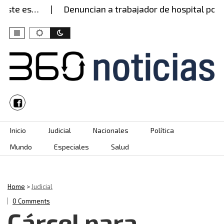
te es…
Denuncian a trabajador de hospital por pr
Skip to content
Inicio
Judicial
Nacionales
Política
Mundo
Especiales
Salud
Home
>
Judicial
0 Comments
Cárcel para