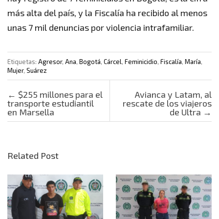
más alta del país, y la Fiscalía ha recibido al menos
unas 7 mil denuncias por violencia intrafamiliar.
Etiquetas:
Agresor
,
Ana
,
Bogotá
,
Cárcel
,
Feminicidio
,
Fiscalía
,
María
,
Mujer
,
Suárez
Post navigation
←
$255 millones para el
Avianca y Latam, al
transporte estudiantil
rescate de los viajeros
en Marsella
de Ultra
→
Related Post