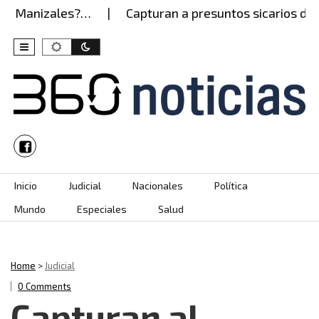
n Manizales?…
Capturan a presuntos sicarios del Ej
Skip to content
Inicio
Judicial
Nacionales
Política
Mundo
Especiales
Salud
Home
>
Judicial
0 Comments
Capturan al