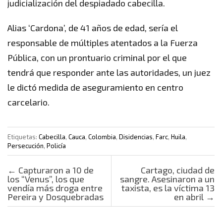
judicialización del despiadado cabecilla.
Alias ‘Cardona’, de 41 años de edad, sería el
responsable de múltiples atentados a la Fuerza
Pública, con un prontuario criminal por el que
tendrá que responder ante las autoridades, un juez
le dictó medida de aseguramiento en centro
carcelario.
Etiquetas:
Cabecilla
,
Cauca
,
Colombia
,
Disidencias
,
Farc
,
Huila
,
Persecución
,
Policía
Post navigation
←
Capturaron a 10 de
Cartago, ciudad de
los “Venus”, los que
sangre. Asesinaron a un
vendía más droga entre
taxista, es la víctima 13
Pereira y Dosquebradas
en abril
→