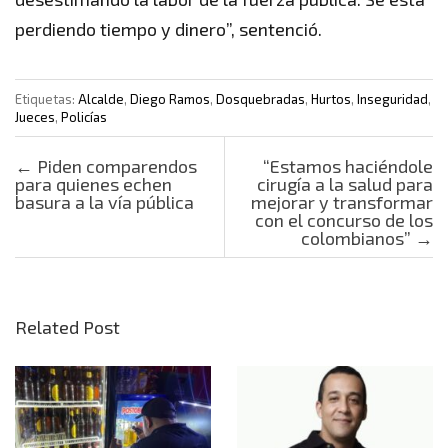
perdiendo tiempo y dinero”, sentenció.
Etiquetas:
Alcalde
,
Diego Ramos
,
Dosquebradas
,
Hurtos
,
Inseguridad
,
Jueces
,
Policías
Post navigation
←
Piden comparendos
“Estamos haciéndole
para quienes echen
cirugía a la salud para
basura a la vía pública
mejorar y transformar
con el concurso de los
colombianos”
→
Related Post