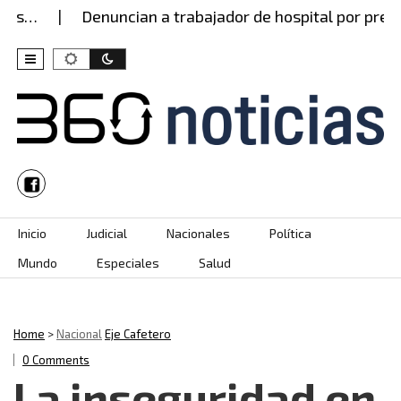
es…
Denuncian a trabajador de hospital por presu
Skip to content
Inicio
Judicial
Nacionales
Política
Mundo
Especiales
Salud
Home
>
Nacional
Eje Cafetero
0 Comments
La inseguridad en