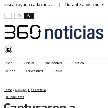
buscan ayuda cada mes…
Durante años, mujer agua
Skip to content
Inicio
Judicial
Nacionales
Política
Mundo
Especiales
Salud
Home
>
Nacional
Eje Cafetero
0 Comments
Capturaron a