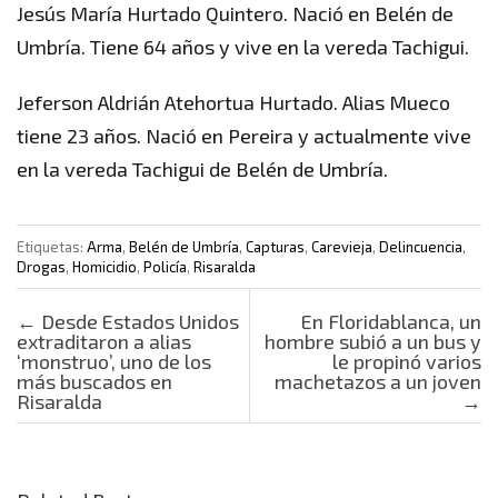
Jesús María Hurtado Quintero. Nació en Belén de
Umbría. Tiene 64 años y vive en la vereda Tachigui.
Jeferson Aldrián Atehortua Hurtado. Alias Mueco
tiene 23 años. Nació en Pereira y actualmente vive
en la vereda Tachigui de Belén de Umbría.
Etiquetas:
Arma
,
Belén de Umbría
,
Capturas
,
Carevieja
,
Delincuencia
,
Drogas
,
Homicidio
,
Policía
,
Risaralda
Post navigation
←
Desde Estados Unidos
En Floridablanca, un
extraditaron a alias
hombre subió a un bus y
‘monstruo’, uno de los
le propinó varios
más buscados en
machetazos a un joven
Risaralda
→