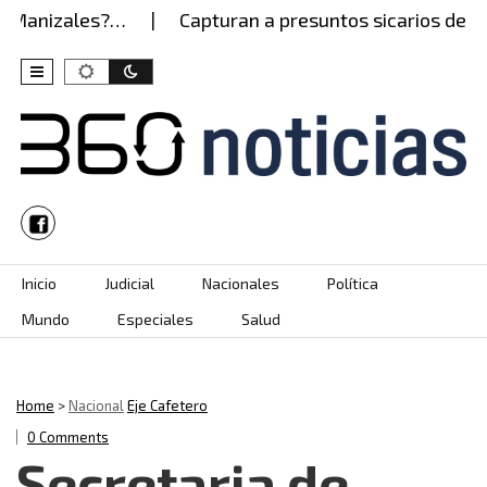
 Manizales?…
Capturan a presuntos sicarios del Ejé
Skip to content
Inicio
Judicial
Nacionales
Política
Mundo
Especiales
Salud
Home
>
Nacional
Eje Cafetero
0 Comments
Secretaria de