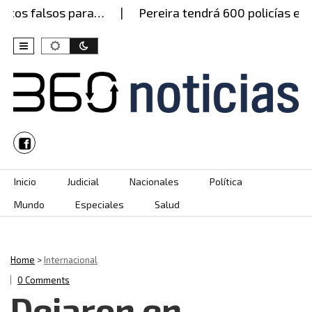
falsos para…
Pereira tendrá 600 policías este jue
Skip to content
Inicio
Judicial
Nacionales
Política
Mundo
Especiales
Salud
Home
>
Internacional
0 Comments
Dejaron en