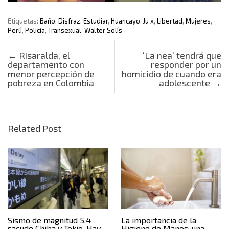
Etiquetas:
Baño
,
Disfraz
,
Estudiar
,
Huancayo
,
Ju x
,
Libertad
,
Mujeres
,
Perú
,
Policía
,
Transexual
,
Walter Solís
Post navigation
←
Risaralda, el
‘La nea’ tendrá que
departamento con
responder por un
menor percepción de
homicidio de cuando era
pobreza en Colombia
adolescente
→
Related Post
Sismo de magnitud 5.4
La importancia de la
sacude Chiba y Tokio. Hay
Higiene de Manos: una