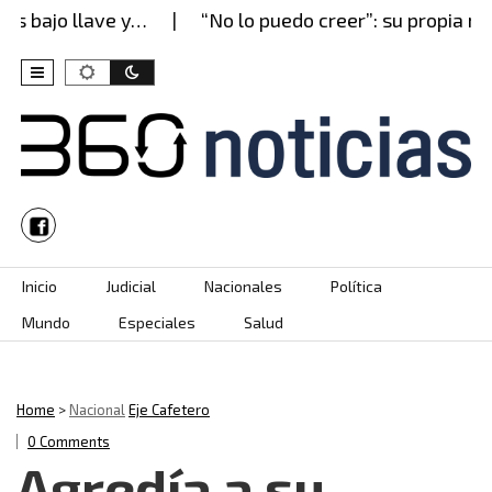
 bajo llave y…
“No lo puedo creer”: su propia mad
Skip to content
Inicio
Judicial
Nacionales
Política
Mundo
Especiales
Salud
Home
>
Nacional
Eje Cafetero
0 Comments
Agredía a su