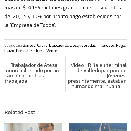
más de $14.165 millones gracias a los descuentos
del 20, 15 y 10% por pronto pago establecidos por
la ‘Empresa de Todos’.
Etiquetas:
Bancos
,
Casas
,
Descuento
,
Dosquebradas
,
Impuesto
,
Pago
,
Plazo
,
Predial
,
Sistema
,
Vence
Post navigation
←
Trabajador de Atesa
Video | Riña en terminal
murió aplastado por un
de Valledupar porque
camión mientras
jóvenes,
trabajaba
presuntamente, estaban
fumando marihuana
→
Related Post