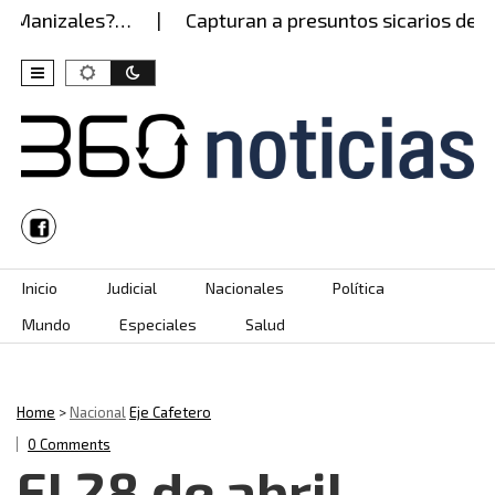
 Manizales?…
Capturan a presuntos sicarios del Ejé
Skip to content
Inicio
Judicial
Nacionales
Política
Mundo
Especiales
Salud
Home
>
Nacional
Eje Cafetero
0 Comments
El 28 de abril