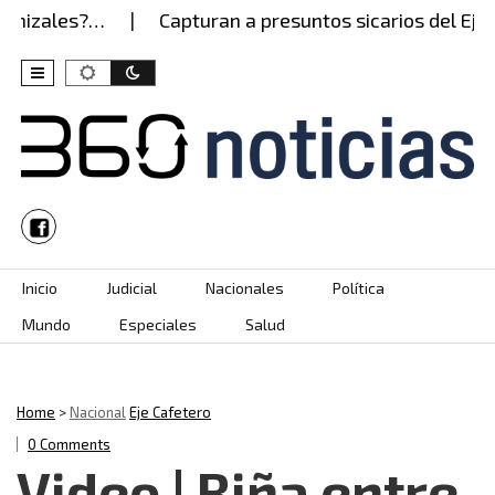
nizales?…
Capturan a presuntos sicarios del Ejérci
Skip to content
Inicio
Judicial
Nacionales
Política
Mundo
Especiales
Salud
Home
>
Nacional
Eje Cafetero
0 Comments
Video | Riña entre