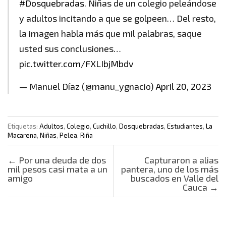
#Dosquebradas
. Niñas de un colegio peleándose
y adultos incitando a que se golpeen… Del resto,
la imagen habla más que mil palabras, saque
usted sus conclusiones…
pic.twitter.com/FXLIbjMbdv
— Manuel Díaz (@manu_ygnacio)
April 20, 2023
Etiquetas:
Adultos
,
Colegio
,
Cuchillo
,
Dosquebradas
,
Estudiantes
,
La
Macarena
,
Niñas
,
Pelea
,
Riña
Post navigation
←
Por una deuda de dos
Capturaron a alias
mil pesos casi mata a un
pantera, uno de los más
amigo
buscados en Valle del
Cauca
→