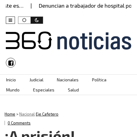
ste es…
Denuncian a trabajador de hospital por p
Skip to content
Inicio
Judicial
Nacionales
Política
Mundo
Especiales
Salud
Home
>
Nacional
Eje Cafetero
0 Comments
¡A prisión!