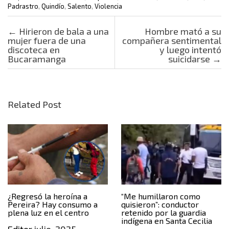
Padrastro
,
Quindío
,
Salento
,
Violencia
Post navigation
←
Hirieron de bala a una
Hombre mató a su
mujer fuera de una
compañera sentimental
discoteca en
y luego intentó
Bucaramanga
suicidarse
→
Related Post
¿Regresó la heroína a
“Me humillaron como
Pereira? Hay consumo a
quisieron”: conductor
plena luz en el centro
retenido por la guardia
indígena en Santa Cecilia