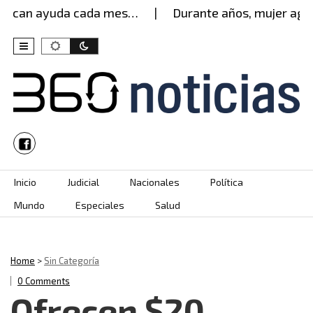
scan ayuda cada mes…
Durante años, mujer aguant
Skip to content
Inicio
Judicial
Nacionales
Política
Mundo
Especiales
Salud
Home
>
Sin Categoría
0 Comments
Ofrecen $20