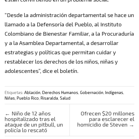
“Desde la administración departamental se hace un
llamado a la Defensoría del Pueblo, al Instituto
Colombiano de Bienestar Familiar, a la Procuraduría
y a la Asamblea Departamental, a desarrollar
estrategias y políticas que permitan cuidar y
restablecer los derechos de los niños, niñas y
adolescentes”, dice el boletín.
Etiquetas:
Ablación
,
Derechos Humanos
,
Gobernación
,
Indígenas
,
Niñas
,
Pueblo Rico
,
Risaralda
,
Salud
Post navigation
←
Niño de 12 años
Ofrecen $20 millones
hospitalizado tras el
para esclarecer el
ataque de un pitbull, un
homicidio de Steven
→
policía lo rescató