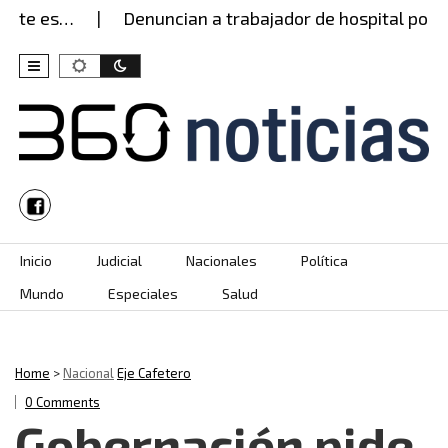
ste es…
Denuncian a trabajador de hospital por p
Skip to content
Inicio
Judicial
Nacionales
Política
Mundo
Especiales
Salud
Home
>
Nacional
Eje Cafetero
0 Comments
Gobernación pide