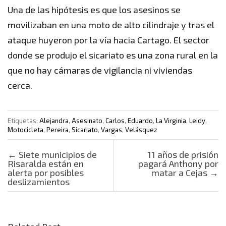
Una de las hipótesis es que los asesinos se
movilizaban en una moto de alto cilindraje y tras el
ataque huyeron por la vía hacia Cartago. El sector
donde se produjo el sicariato es una zona rural en la
que no hay cámaras de vigilancia ni viviendas
cerca.
Etiquetas:
Alejandra
,
Asesinato
,
Carlos
,
Eduardo
,
La Virginia
,
Leidy
,
Motocicleta
,
Pereira
,
Sicariato
,
Vargas
,
Velásquez
Post navigation
←
Siete municipios de
11 años de prisión
Risaralda están en
pagará Anthony por
alerta por posibles
matar a Cejas
→
deslizamientos