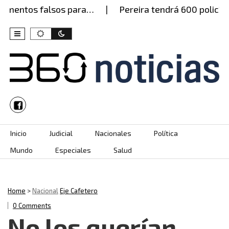
mentos falsos para…
Pereira tendrá 600 policías e
Skip to content
Inicio
Judicial
Nacionales
Política
Mundo
Especiales
Salud
Home
>
Nacional
Eje Cafetero
0 Comments
No los querían