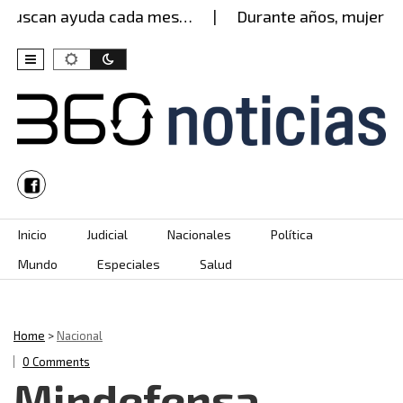
uscan ayuda cada mes…
Durante años, mujer aguan
Skip to content
Inicio
Judicial
Nacionales
Política
Mundo
Especiales
Salud
Home
>
Nacional
0 Comments
Mindefensa