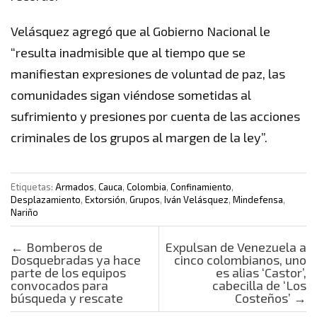
Velásquez agregó que al Gobierno Nacional le
“resulta inadmisible que al tiempo que se
manifiestan expresiones de voluntad de paz, las
comunidades sigan viéndose sometidas al
sufrimiento y presiones por cuenta de las acciones
criminales de los grupos al margen de la ley”.
Etiquetas:
Armados
,
Cauca
,
Colombia
,
Confinamiento
,
Desplazamiento
,
Extorsión
,
Grupos
,
Iván Velásquez
,
Mindefensa
,
Nariño
Post navigation
←
Bomberos de
Expulsan de Venezuela a
Dosquebradas ya hace
cinco colombianos, uno
parte de los equipos
es alias ‘Castor’,
convocados para
cabecilla de ‘Los
búsqueda y rescate
Costeños’
→