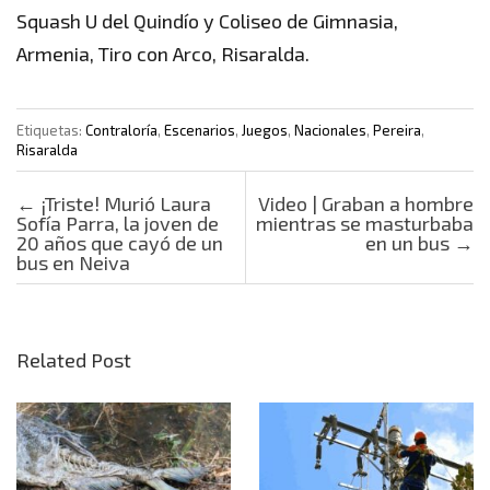
Squash U del Quindío y Coliseo de Gimnasia,
Armenia, Tiro con Arco, Risaralda.
Etiquetas:
Contraloría
,
Escenarios
,
Juegos
,
Nacionales
,
Pereira
,
Risaralda
Post navigation
←
¡Triste! Murió Laura
Video | Graban a hombre
Sofía Parra, la joven de
mientras se masturbaba
20 años que cayó de un
en un bus
→
bus en Neiva
Related Post