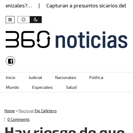
anizales?…
Capturan a presuntos sicarios del Ejérc
Skip to content
Inicio
Judicial
Nacionales
Política
Mundo
Especiales
Salud
Home
>
Nacional
Eje Cafetero
0 Comments
Hay riesgo de que