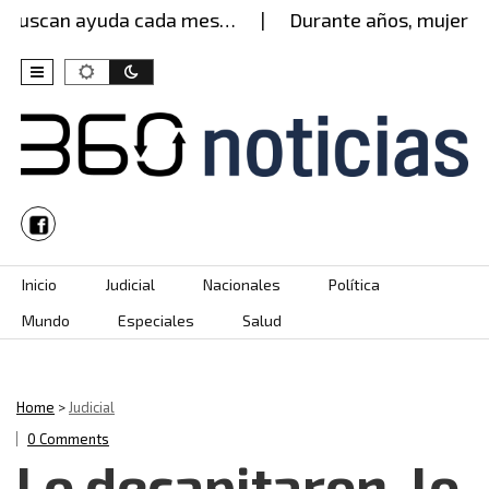
uscan ayuda cada mes…
Durante años, mujer aguan
Skip to content
Inicio
Judicial
Nacionales
Política
Mundo
Especiales
Salud
Home
>
Judicial
0 Comments
Lo decapitaron, lo