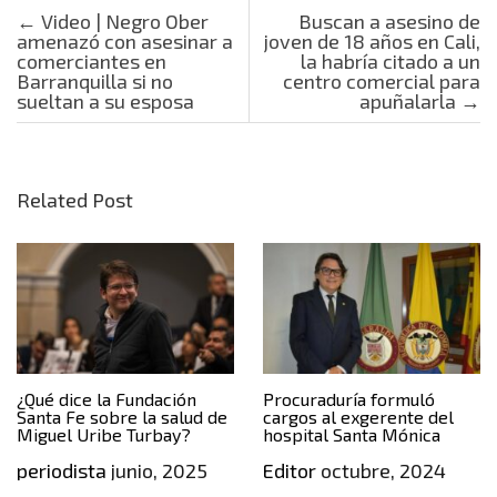
Post navigation
←
Video | Negro Ober
Buscan a asesino de
amenazó con asesinar a
joven de 18 años en Cali,
comerciantes en
la habría citado a un
Barranquilla si no
centro comercial para
sueltan a su esposa
apuñalarla
→
Related Post
¿Qué dice la Fundación
Procuraduría formuló
Santa Fe sobre la salud de
cargos al exgerente del
Miguel Uribe Turbay?
hospital Santa Mónica
periodista
junio, 2025
Editor
octubre, 2024