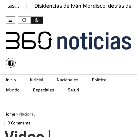
n las…
Disidencias de Iván Mordisco, detrás del a
Skip to content
Inicio
Judicial
Nacionales
Política
Mundo
Especiales
Salud
Home
>
Nacional
0 Comments
Video |