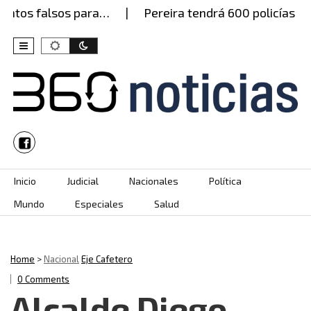
tos falsos para…
Pereira tendrá 600 policías este
Skip to content
Inicio
Judicial
Nacionales
Política
Mundo
Especiales
Salud
Home
>
Nacional
Eje Cafetero
0 Comments
Alcalde Diego