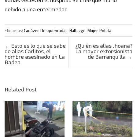
debido a una enfermedad.
Etiquetas:
Cadáver
,
Dosquebradas
,
Hallazgo
,
Mujer
,
Policía
Post navigation
←
Esto es lo que se sabe
¿Quién es alias Jhoana?
de alias Carlitos, el
La mayor extorsionista
hombre asesinado en La
de Barranquilla
→
Badea
Related Post