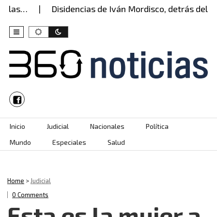
 las…
Disidencias de Iván Mordisco, detrás del at
Skip to content
Inicio
Judicial
Nacionales
Política
Mundo
Especiales
Salud
Home
>
Judicial
0 Comments
Esta es la mujer a