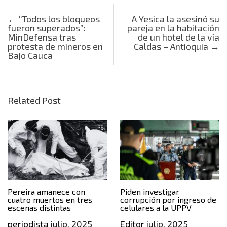
Post navigation
←
“Todos los bloqueos
A Yesica la asesinó su
fueron superados”:
pareja en la habitación
MinDefensa tras
de un hotel de la vía
protesta de mineros en
Caldas – Antioquia
→
Bajo Cauca
Related Post
Pereira amanece con
Piden investigar
cuatro muertos en tres
corrupción por ingreso de
escenas distintas
celulares a la UPPV
periodista
julio, 2025
Editor
julio, 2025