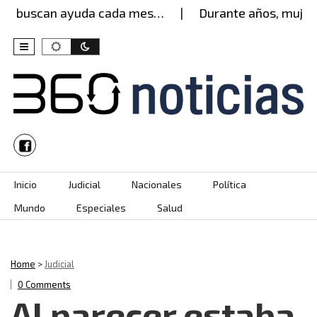
s buscan ayuda cada mes…
Durante años, mujer ag
Skip to content
Inicio
Judicial
Nacionales
Política
Mundo
Especiales
Salud
Home
>
Judicial
0 Comments
Al parecer estaba