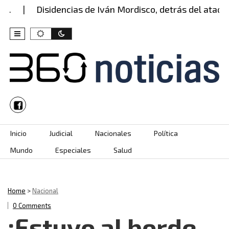
Disidencias de Iván Mordisco, detrás del ataque co
Skip to content
Inicio
Judicial
Nacionales
Política
Mundo
Especiales
Salud
Home
>
Nacional
0 Comments
¡Estuvo al borde