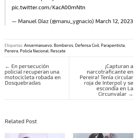
pic.twitter.com/KacA00mNtn
— Manuel Díaz (@manu_ygnacio)
March 12, 2023
Etiquetas:
Ansermanuevo
,
Bomberos
,
Defensa Civil
,
Parapentista
,
Pereira
,
Policía Nacional
,
Rescate
Post navigation
←
En persecución
¡Capturan a
policial recuperan una
narcotraficante en
motocicleta robada en
Pereira! Tenía circular
Dosquebradas
roja de Interpol y se
escondía en La
Circunvalar
→
Related Post