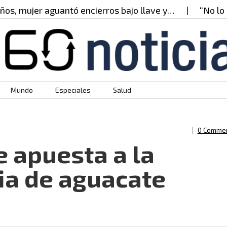
 mujer aguantó encierros bajo llave y…
“No lo pue
Mundo
Especiales
Salud
0 Comme
 apuesta a la
ia de aguacate