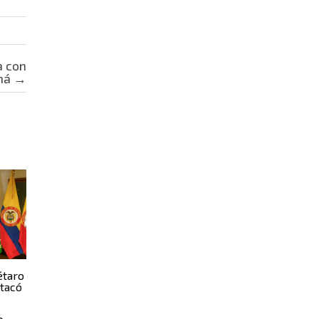
a con
amá
→
étaro
stacó