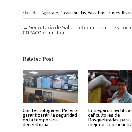
Etiquetas:
Aguacate
,
Dosquebradas
,
Hass
,
Productores
,
Risar
Post navigation
←
Secretaría de Salud retoma reuniones con e
COPACO municipal
Related Post
Con tecnología en Pereira
Entregaron fertiliza
garantizarán la seguridad
caficultores de
en la temporada
Dosquebradas para
decembrina
mejorar la productiv