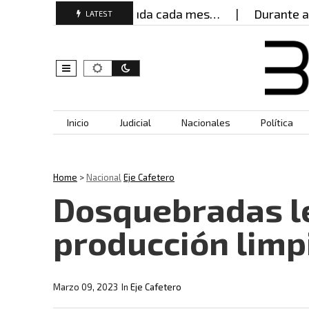
as mujeres buscan ayuda cada mes…
Durante años,
LATEST
Skip to content
Inicio
Judicial
Nacionales
Política
Home
>
Nacional
Eje Cafetero
Dosquebradas le
producción limp
Marzo 09, 2023
In
Eje Cafetero