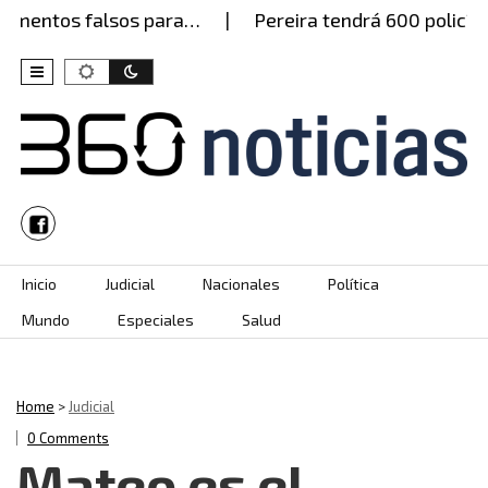
mentos falsos para…
Pereira tendrá 600 policías 
Skip to content
Inicio
Judicial
Nacionales
Política
Mundo
Especiales
Salud
Home
>
Judicial
0 Comments
Mateo es el