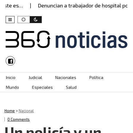
ste es…
Denuncian a trabajador de hospital por p
Skip to content
Inicio
Judicial
Nacionales
Política
Mundo
Especiales
Salud
Home
>
Nacional
0 Comments
Un policía y un