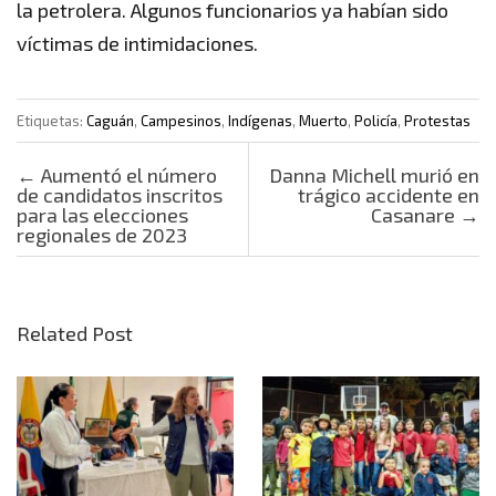
la petrolera. Algunos funcionarios ya habían sido
víctimas de intimidaciones.
Etiquetas:
Caguán
,
Campesinos
,
Indígenas
,
Muerto
,
Policía
,
Protestas
Post navigation
←
Aumentó el número
Danna Michell murió en
de candidatos inscritos
trágico accidente en
para las elecciones
Casanare
→
regionales de 2023
Related Post