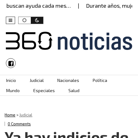
s buscan ayuda cada mes…
Durante años, mujer ag
Skip to content
Inicio
Judicial
Nacionales
Política
Mundo
Especiales
Salud
Home
>
Judicial
0 Comments
Ya hay indicios de