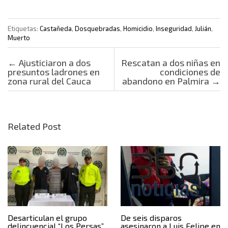
Etiquetas:
Castañeda
,
Dosquebradas
,
Homicidio
,
Inseguridad
,
Julián
,
Muerto
Post navigation
←
Ajusticiaron a dos
Rescatan a dos niñas en
presuntos ladrones en
condiciones de
zona rural del Cauca
abandono en Palmira
→
Related Post
Desarticulan el grupo
De seis disparos
delincuencial “Los Persas”
asesinaron a Luis Felipe en