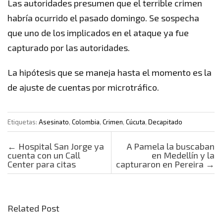
Las autoridades presumen que el terrible crimen
habría ocurrido el pasado domingo. Se sospecha
que uno de los implicados en el ataque ya fue
capturado por las autoridades.
La hipótesis que se maneja hasta el momento es la
de ajuste de cuentas por microtráfico.
Etiquetas:
Asesinato
,
Colombia
,
Crimen
,
Cúcuta
,
Decapitado
Post navigation
←
Hospital San Jorge ya
A Pamela la buscaban
cuenta con un Call
en Medellín y la
Center para citas
capturaron en Pereira
→
Related Post