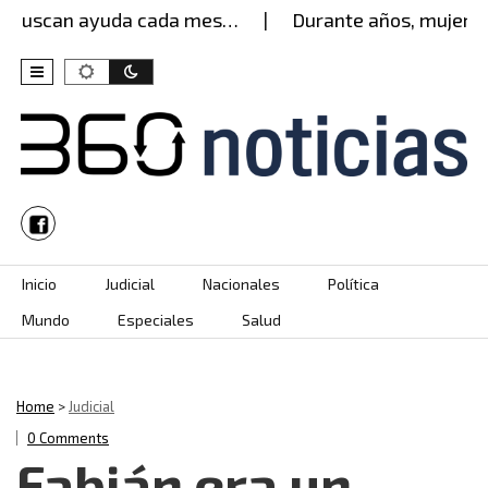
buscan ayuda cada mes…
Durante años, mujer agua
Skip to content
Inicio
Judicial
Nacionales
Política
Mundo
Especiales
Salud
Home
>
Judicial
0 Comments
Fabián era un