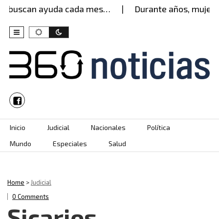
 buscan ayuda cada mes…
Durante años, mujer agu
Skip to content
Inicio
Judicial
Nacionales
Política
Mundo
Especiales
Salud
Home
>
Judicial
0 Comments
Sicarios