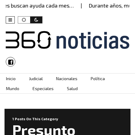
eres buscan ayuda cada mes…
Durante años, mujer
Skip to content
Inicio
Judicial
Nacionales
Política
Mundo
Especiales
Salud
1 Posts On This Category
Presunto