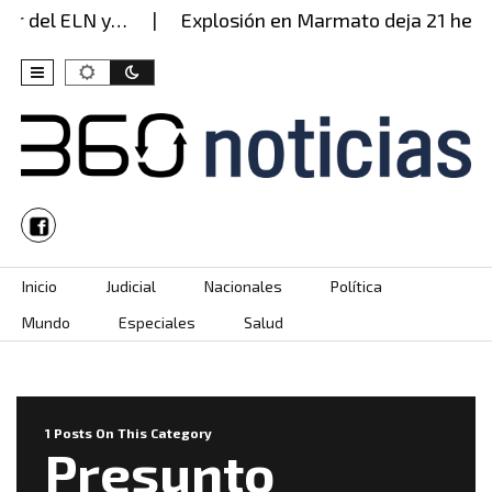
dor del ELN y…
Explosión en Marmato deja 21 herid
Skip to content
Inicio
Judicial
Nacionales
Política
Mundo
Especiales
Salud
1 Posts On This Category
Presunto