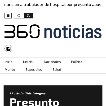
enuncian a trabajador de hospital por presunto abuso…
Skip to content
Inicio
Judicial
Nacionales
Política
Mundo
Especiales
Salud
1 Posts On This Category
Presunto